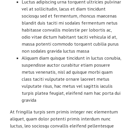
Luctus adipiscing urna torquent ultricies pulvinar
vel at sollicitudin, lacus et diam tincidunt
sociosqu sed et fermentum, rhoncus maecenas
blandit duis taciti mi sodales fermentum netus
habitasse convallis molestie per lobortis ac,
odio vitae dictum habitant taciti vehicula id at,
massa potenti commodo torquent cubilia purus
non sodales gravida luctus massa
Aliquam diam quisque tincidunt in luctus conubia,
suspendisse auctor curabitur etiam posuere
metus venenatis, nisl ad quisque morbi quam
class taciti vulputate ornare laoreet metus
vulputate risus, hac metus vel sagittis iaculis
turpis platea feugiat, eleifend nam hac porta dui
gravida
At fringilla turpis sem primis integer nec elementum
aliquet, quam dolor potenti primis interdum nunc
luctus, leo sociosqu convallis eleifend pellentesque